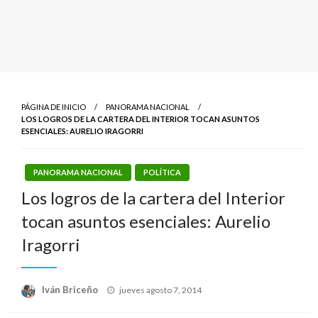
PÁGINA DE INICIO
PANORAMA NACIONAL
LOS LOGROS DE LA CARTERA DEL INTERIOR TOCAN ASUNTOS
ESENCIALES: AURELIO IRAGORRI
PANORAMA NACIONAL
POLÍTICA
Los logros de la cartera del Interior
tocan asuntos esenciales: Aurelio
Iragorri
Publicado
Iván Briceño
jueves agosto 7, 2014
el