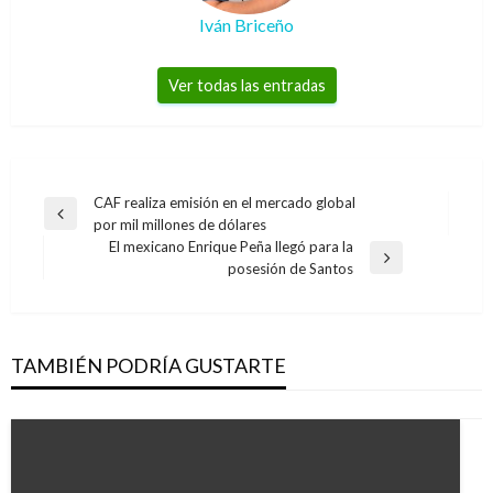
Iván Briceño
Ver todas las entradas
Navegación
CAF realiza emisión en el mercado global
Entrada
por mil millones de dólares
de
anterior
El mexicano Enrique Peña llegó para la
entradas
Entrada
posesión de Santos
siguiente
TAMBIÉN PODRÍA GUSTARTE