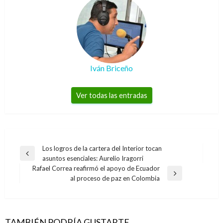
Iván Briceño
Ver todas las entradas
Navegación
Los logros de la cartera del Interior tocan
Entrada
asuntos esenciales: Aurelio Iragorri
de
anterior
Rafael Correa reafirmó el apoyo de Ecuador
entradas
Entrada
al proceso de paz en Colombia
siguiente
TAMBIÉN PODRÍA GUSTARTE