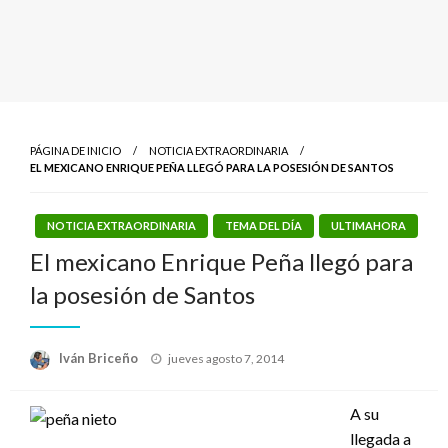
PÁGINA DE INICIO
NOTICIA EXTRAORDINARIA
EL MEXICANO ENRIQUE PEÑA LLEGÓ PARA LA POSESIÓN DE SANTOS
NOTICIA EXTRAORDINARIA
TEMA DEL DÍA
ULTIMAHORA
El mexicano Enrique Peña llegó para
la posesión de Santos
Publicado
Iván Briceño
jueves agosto 7, 2014
el
A su
llegada a