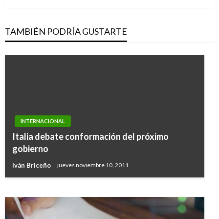
TAMBIÉN PODRÍA GUSTARTE
INTERNACIONAL
INTERNACIONAL
Corte española concede extradición a EE.UU.
Italia debate conformación del próximo
de Hugo Carvajal, exjefe de inteligencia
gobierno
venezolano
Iván Briceño
jueves noviembre 10, 2011
Ariel Cabrera
domingo noviembre 10, 2019