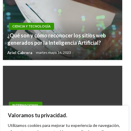
CIENCIA Y TECNOLOGÍA
¿Qué son y cómo reconocer los sitios web
generados por la Inteligencia Artificial?
Ariel Cabrera
martes mayo 16, 2023
INTERNACIONAL
Director porno español se niega a ser
Valoramos tu privacidad.
extraditado a Colombia
Utilizamos cookies para mejorar tu experiencia de navegación,