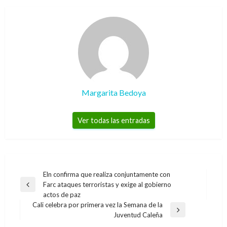
Margarita Bedoya
Ver todas las entradas
Navegación
Eln confirma que realiza conjuntamente con
Farc ataques terroristas y exige al gobierno
de
Entrada
actos de paz
anterior
entradas
Cali celebra por primera vez la Semana de la
Entrada
Juventud Caleña
siguiente