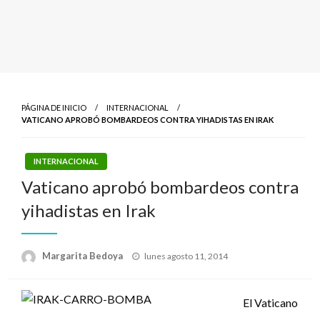
PÁGINA DE INICIO
INTERNACIONAL
VATICANO APROBÓ BOMBARDEOS CONTRA YIHADISTAS EN IRAK
INTERNACIONAL
Vaticano aprobó bombardeos contra
yihadistas en Irak
Publicado
Margarita Bedoya
lunes agosto 11, 2014
el
El Vaticano