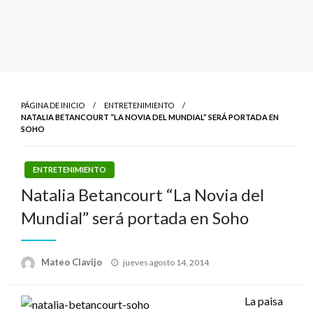
PÁGINA DE INICIO
ENTRETENIMIENTO
NATALIA BETANCOURT “LA NOVIA DEL MUNDIAL” SERÁ PORTADA EN
SOHO
ENTRETENIMIENTO
Natalia Betancourt “La Novia del
Mundial” será portada en Soho
Publicado
Mateo Clavijo
jueves agosto 14, 2014
el
La paisa