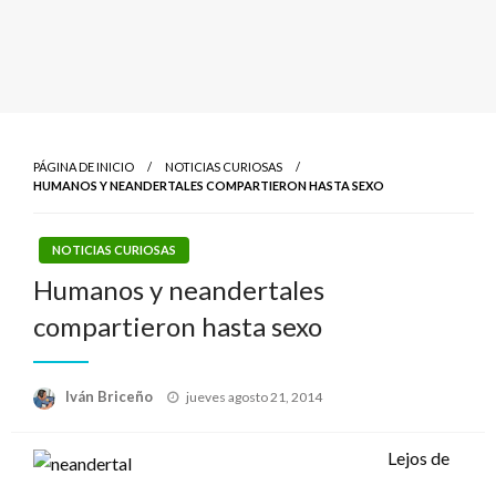
PÁGINA DE INICIO
NOTICIAS CURIOSAS
HUMANOS Y NEANDERTALES COMPARTIERON HASTA SEXO
NOTICIAS CURIOSAS
Humanos y neandertales
compartieron hasta sexo
Publicado
Iván Briceño
jueves agosto 21, 2014
el
Lejos de