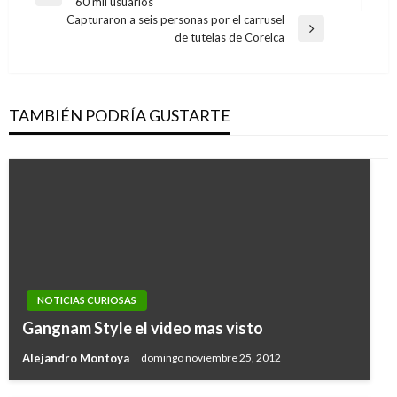
Entrada
60 mil usuarios
de
anterior
Capturaron a seis personas por el carrusel
entradas
Entrada
de tutelas de Corelca
siguiente
TAMBIÉN PODRÍA GUSTARTE
NOTICIAS CURIOSAS
Gangnam Style el video mas visto
Alejandro Montoya
domingo noviembre 25, 2012