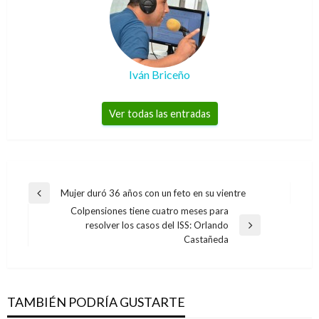
Iván Briceño
Ver todas las entradas
Navegación
Mujer duró 36 años con un feto en su vientre
Entrada
de
Colpensiones tiene cuatro meses para
anterior
resolver los casos del ISS: Orlando
entradas
Entrada
Castañeda
siguiente
TAMBIÉN PODRÍA GUSTARTE