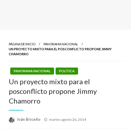
PÁGINA DE INICIO
PANORAMA NACIONAL
UN PROYECTO MIXTO PARA EL POSCONFLICTO PROPONE JIMMY
CHAMORRO
PANORAMA NACIONAL
POLÍTICA
Un proyecto mixto para el
posconflicto propone Jimmy
Chamorro
Publicado
Iván Briceño
martes agosto 26, 2014
el