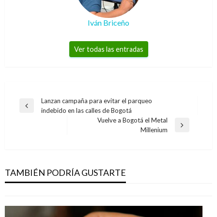
Iván Briceño
Ver todas las entradas
Navegación
Lanzan campaña para evitar el parqueo
Entrada
indebido en las calles de Bogotá
de
anterior
Vuelve a Bogotá el Metal
entradas
Entrada
Millenium
siguiente
NACIONAL
Easy Taxi dice respetar normas colombianas y
se defenderá luego de dura multa
TAMBIÉN PODRÍA GUSTARTE
Manuel Reyes Beltran
viernes junio 23, 2017