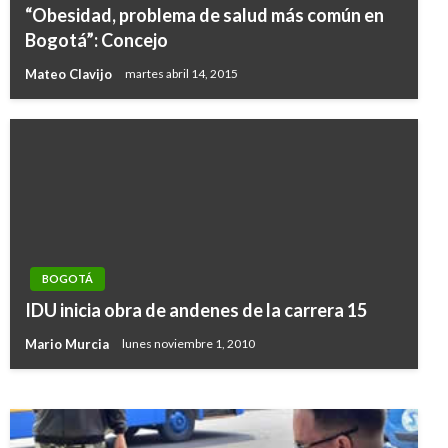
“Obesidad, problema de salud más común en
Bogotá”: Concejo
Mateo Clavijo
martes abril 14, 2015
BOGOTÁ
BOGOTÁ
Hasta hoy estará abierta la exposición de
IDU inicia obra de andenes de la carrera 15
orquídeas en el Jardín Botánico
Mario Murcia
lunes noviembre 1, 2010
Giovanni Alarcón M.
domingo septiembre 15, 2019