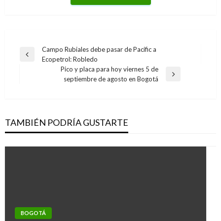
Navegación
Campo Rubiales debe pasar de Pacific a
Entrada
Ecopetrol: Robledo
de
anterior
Pico y placa para hoy viernes 5 de
entradas
Entrada
septiembre de agosto en Bogotá
siguiente
TAMBIÉN PODRÍA GUSTARTE
BOGOTÁ