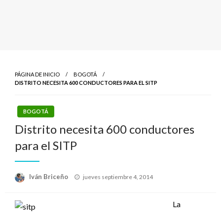
PÁGINA DE INICIO
BOGOTÁ
DISTRITO NECESITA 600 CONDUCTORES PARA EL SITP
BOGOTÁ
Distrito necesita 600 conductores
para el SITP
Publicado
Iván Briceño
jueves septiembre 4, 2014
el
La