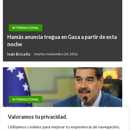
INTERNACIONAL
Hamás anuncia tregua en Gaza a partir de esta
noche
Iván Briceño
martes noviembre 20, 2012
INTERNACIONAL
Venezuela: Se revela carta que envió Maduro
a Trump «con pruebas de que Venezuela está
Valoramos tu privacidad.
libre de narcotráfico»
Utilizamos cookies para mejorar tu experiencia de navegación,