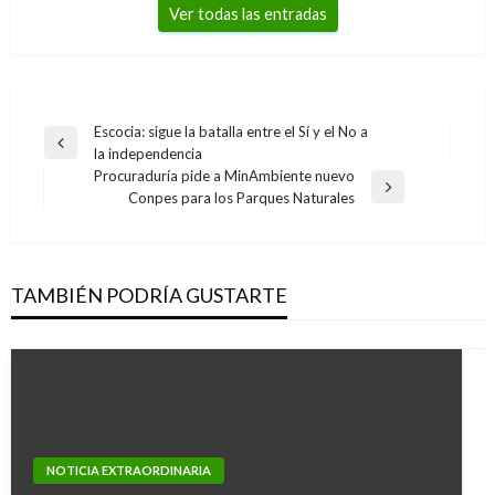
Ver todas las entradas
Navegación
Escocia: sigue la batalla entre el Sí y el No a
Entrada
la independencia
de
anterior
Procuraduría pide a MinAmbiente nuevo
entradas
Entrada
Conpes para los Parques Naturales
siguiente
TAMBIÉN PODRÍA GUSTARTE
NOTICIA EXTRAORDINARIA