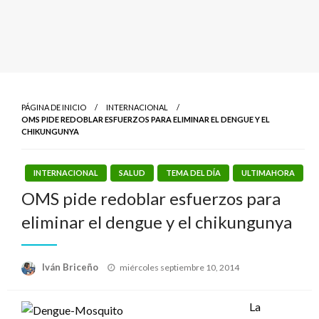
PÁGINA DE INICIO
INTERNACIONAL
OMS PIDE REDOBLAR ESFUERZOS PARA ELIMINAR EL DENGUE Y EL
CHIKUNGUNYA
INTERNACIONAL
SALUD
TEMA DEL DÍA
ULTIMAHORA
OMS pide redoblar esfuerzos para
eliminar el dengue y el chikungunya
Publicado
Iván Briceño
miércoles septiembre 10, 2014
el
La