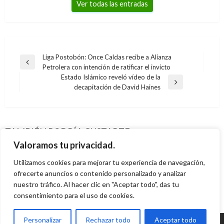
Ver todas las entradas
Navegación
Liga Postobón: Once Caldas recibe a Alianza
Entrada
Petrolera con intención de ratificar el invicto
de
anterior
Estado Islámico reveló vídeo de la
entradas
DEPORTES
Entrada
decapitación de David Haines
siguiente
Fútbol colombiano: Millonarios goleó 3-1 al
DEPORTES
Boyacá Chicó y el Cali 4 -1 al Pasto y sigue de
DEPORTES
Defensa Yerry Mina volvió a los
lider
DEPORTES
TAMBIÉN PODRÍA GUSTARTE
La marchista colombiana Sandra Lorena
entrenamientos con el Palmeiras
Vengo a aportar toda mi experiencia en Santa
Ariel Cabrera
lunes marzo 30, 2015
Valoramos tu privacidad.
Arenas quedó quinta en el Mundial de Doha
Manuel Reyes Beltran
jueves septiembre 28, 2017
Fe: Danilo Moreno
Utilizamos cookies para mejorar tu experiencia de navegación,
Iván Briceño
lunes septiembre 30, 2019
Paola Medellin
ofrecerte anuncios o contenido personalizado y analizar
jueves septiembre 13, 2012
nuestro tráfico. Al hacer clic en "Aceptar todo", das tu
consentimiento para el uso de cookies.
Personalizar
Rechazar todo
Aceptar todo