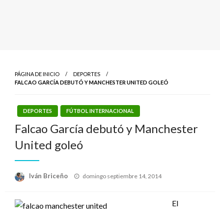
PÁGINA DE INICIO
DEPORTES
FALCAO GARCÍA DEBUTÓ Y MANCHESTER UNITED GOLEÓ
DEPORTES
FÚTBOL INTERNACIONAL
Falcao García debutó y Manchester
United goleó
Publicado
Iván Briceño
domingo septiembre 14, 2014
el
El