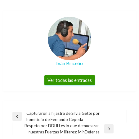
Iván Briceño
Ver todas las entradas
Navegación
Capturaron a hijastra de Silvia Gette por
Entrada
homicidio de Fernando Cepeda
de
anterior
Respeto por DDHH es lo que demuestran
entradas
Entrada
nuestras Fuerzas MIlitares: MinDefensa
siguiente