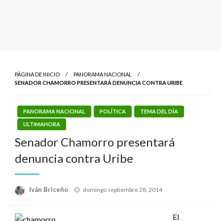
PÁGINA DE INICIO
PANORAMA NACIONAL
SENADOR CHAMORRO PRESENTARÁ DENUNCIA CONTRA URIBE
PANORAMA NACIONAL
POLÍTICA
TEMA DEL DÍA
ULTIMAHORA
Senador Chamorro presentará
denuncia contra Uribe
Publicado
Iván Briceño
domingo septiembre 28, 2014
el
El