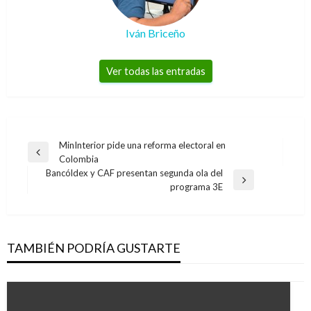
Iván Briceño
Ver todas las entradas
Navegación
MinInterior pide una reforma electoral en
Entrada
Colombia
de
anterior
Bancóldex y CAF presentan segunda ola del
entradas
Entrada
programa 3E
siguiente
TAMBIÉN PODRÍA GUSTARTE