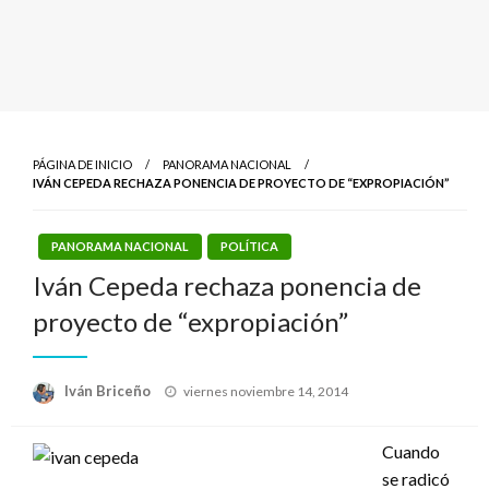
PÁGINA DE INICIO
PANORAMA NACIONAL
IVÁN CEPEDA RECHAZA PONENCIA DE PROYECTO DE “EXPROPIACIÓN”
PANORAMA NACIONAL
POLÍTICA
Iván Cepeda rechaza ponencia de
proyecto de “expropiación”
Publicado
Iván Briceño
viernes noviembre 14, 2014
el
Cuando
se radicó