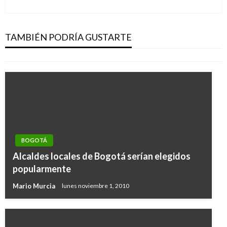
siguiente
Uribe contra ataca acuerdos con las Farc, con
base en fallo judicial que tumbó amnistía en El
Salvador
TAMBIÉN PODRÍA GUSTARTE
Ariel Cabrera
jueves julio 14, 2016
BOGOTÁ
Alcaldes locales de Bogotá serían elegidos
popularmente
Mario Murcia
lunes noviembre 1, 2010