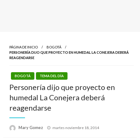
PÁGINA DE INICIO
BOGOTÁ
PERSONERÍA DIJO QUE PROYECTO EN HUMEDAL LA CONEJERA DEBERÁ
REAGENDARSE
BOGOTÁ
TEMA DEL DÍA
Personería dijo que proyecto en
humedal La Conejera deberá
reagendarse
Publicado
Mary Gomez
martes noviembre 18, 2014
el