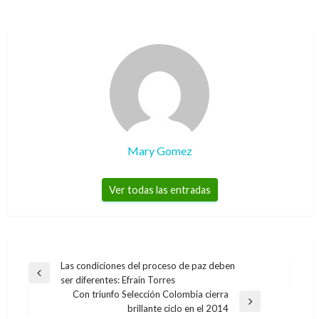
Mary Gomez
Ver todas las entradas
Navegación
Las condiciones del proceso de paz deben
Entrada
ser diferentes: Efraín Torres
de
anterior
Con triunfo Selección Colombia cierra
entradas
NOTICIA EXTRAORDINARIA
Entrada
brillante ciclo en el 2014