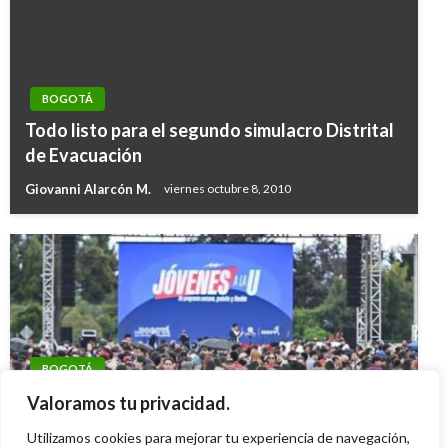
BOGOTÁ
Todo listo para el segundo simulacro Distrital
de Evacuación
Giovanni Alarcón M.
viernes octubre 8, 2010
BOGOTÁ
36.000 becas fueron entregadas por el
Valoramos tu privacidad.
programa Jóvenes a la U
Utilizamos cookies para mejorar tu experiencia de navegación,