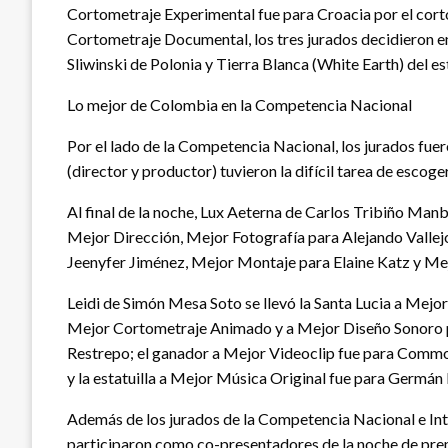
Cortometraje Experimental fue para Croacia por el cor
Cortometraje Documental, los tres jurados decidieron e
Sliwinski de Polonia y Tierra Blanca (White Earth) del e
Lo mejor de Colombia en la Competencia Nacional
Por el lado de la Competencia Nacional, los jurados fue
(director y productor) tuvieron la difícil tarea de escoge
Al final de la noche, Lux Aeterna de Carlos Tribiño Manb
Mejor Dirección, Mejor Fotografía para Alejando Vallejo,
Jeenyfer Jiménez, Mejor Montaje para Elaine Katz y Mej
Leidi de Simón Mesa Soto se llevó la Santa Lucia a Mej
Mejor Cortometraje Animado y a Mejor Diseño Sonoro p
Restrepo; el ganador a Mejor Videoclip fue para Commo
y la estatuilla a Mejor Música Original fue para Germán
Además de los jurados de la Competencia Nacional e In
participaron como co-presentadores de la noche de prem