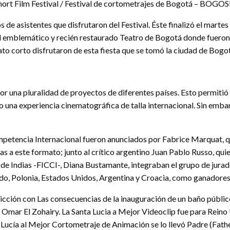
Short Film Festival / Festival de cortometrajes de Bogotá – BOG
tos de asistentes que disfrutaron del Festival. Éste finalizó el 
 el emblemático y recién restaurado Teatro de Bogotá donde fueron
ato corto disfrutaron de esta fiesta que se tomó la ciudad de Bog
r una pluralidad de proyectos de diferentes países. Esto permitió
 una experiencia cinematográfica de talla internacional. Sin embarg
mpetencia Internacional fueron anunciados por Fabrice Marquat, q
as a este formato; junto al crítico argentino Juan Pablo Russo, q
a de Indias -FICCI-, Diana Bustamante, integraban el grupo de jura
o, Polonia, Estados Unidos, Argentina y Croacia, como ganadores 
Ficción con Las consecuencias de la inauguración de un baño públi
e Omar El Zohairy. La Santa Lucia a Mejor Videoclip fue para Reino
Lucía al Mejor Cortometraje de Animación se lo llevó Padre (Fathe