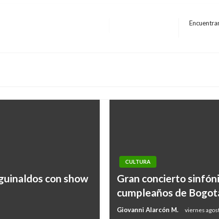
Encuentran
Entrada
siguiente
CULTURA
aguinaldos con show
Gran concierto sinfón
cumpleaños de Bogot
Giovanni Alarcón M.
viernes agos