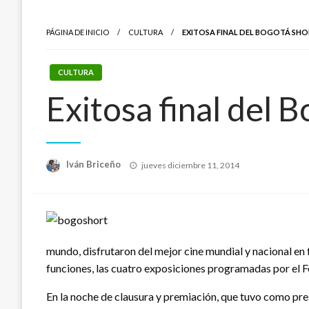
PÁGINA DE INICIO
CULTURA
EXITOSA FINAL DEL BOGOTÁ SHOR
CULTURA
Exitosa final del B
Publicado
Iván Briceño
jueves diciembre 11, 2014
el
mundo, disfrutaron del mejor cine mundial y nacional en 
funciones, las cuatro exposiciones programadas por el Fes
En la noche de clausura y premiación, que tuvo como pres