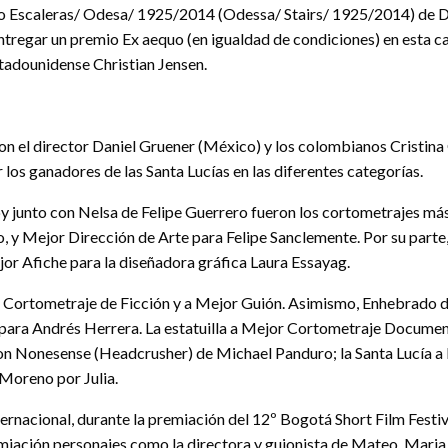
to Escaleras/ Odesa/ 1925/2014 (Odessa/ Stairs/ 1925/2014) de D
ntregar un premio Ex aequo (en igualdad de condiciones) en esta 
stadounidense Christian Jensen.
ron el director Daniel Gruener (México) y los colombianos Cristin
r los ganadores de las Santa Lucías en las diferentes categorías.
y junto con Nelsa de Felipe Guerrero fueron los cortometrajes más
 y Mejor Dirección de Arte para Felipe Sanclemente. Por su parte, N
or Afiche para la diseñadora gráfica Laura Essayag.
or Cortometraje de Ficción y a Mejor Guión. Asimismo, Enhebrado 
ara Andrés Herrera. La estatuilla a Mejor Cortometraje Documen
n Nonesense (Headcrusher) de Michael Panduro; la Santa Lucía a 
 Moreno por Julia.
ternacional, durante la premiación del 12º Bogotá Short Film Fes
iación personajes como la directora y guionista de Mateo, Maria 