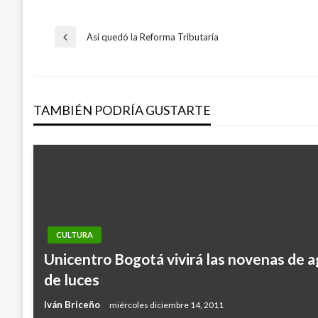
Navegación
Así quedó la Reforma Tributaría
Entrada
anterior
de
TAMBIÉN PODRÍA GUSTARTE
entradas
CULTURA
Unicentro Bogotá vivirá las novenas de 
de luces
Iván Briceño
miércoles diciembre 14, 2011