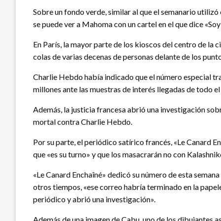
Sobre un fondo verde, similar al que el semanario utilizó 
se puede ver a Mahoma con un cartel en el que dice «Soy 
En París, la mayor parte de los kioscos del centro de la 
colas de varias decenas de personas delante de los puntos
Charlie Hebdo había indicado que el número especial tras
millones ante las muestras de interés llegadas de todo el 
Además, la justicia francesa abrió una investigación so
mortal contra Charlie Hebdo.
Por su parte, el periódico satírico francés, «Le Canard E
que «es su turno» y que los masacrarán no con Kalashnik
«Le Canard Enchaîné» dedicó su número de esta semana a 
otros tiempos, «ese correo habría terminado en la papeler
periódico y abrió una investigación».
Además de una imagen de Cabu, uno de los dibujantes as