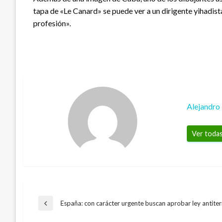
tapa de «Le Canard» se puede ver a un dirigente yihadista 
profesión».
Alejandro
Ver todas
Navegación
España: con carácter urgente buscan aprobar ley antiter
Entrada
anterior
INTERNACIONAL