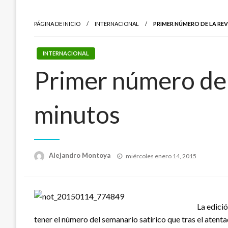
PÁGINA DE INICIO
INTERNACIONAL
PRIMER NÚMERO DE LA RE
INTERNACIONAL
Primer número de l
minutos
Publicado
Alejandro Montoya
miércoles enero 14, 2015
el
La edici
tener el número del semanario satírico que tras el atent