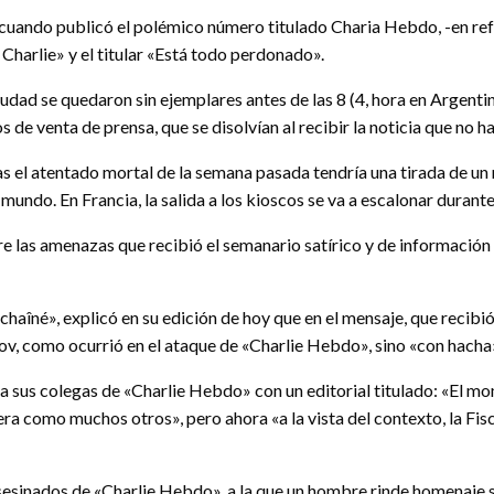
cuando publicó el polémico número titulado Charia Hebdo, -en referen
Charlie» y el titular «Está todo perdonado».
ciudad se quedaron sin ejemplares antes de las 8 (4, hora en Argenti
 de venta de prensa, que se disolvían al recibir la noticia que no h
 el atentado mortal de la semana pasada tendría una tirada de un m
mundo. En Francia, la salida a los kioscos se va a escalonar durante
bre las amenazas que recibió el semanario satírico y de informació
nchaîné», explicó en su edición de hoy que en el mensaje, que recibió
ov, como ocurrió en el ataque de «Charlie Hebdo», sino «con hacha
sus colegas de «Charlie Hebdo» con un editorial titulado: «El mom
a como muchos otros», pero ahora «a la vista del contexto, la Fiscal
esinados de «Charlie Hebdo», a la que un hombre rinde homenaje sa