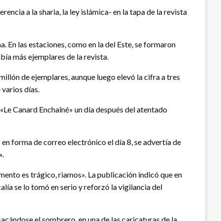
cia a la sharia, la ley islámica- en la tapa de la revista
na. En las estaciones, como en la del Este, se formaron
abía más ejemplares de la revista.
illón de ejemplares, aunque luego elevó la cifra a tres
 varios días.
n «Le Canard Enchaîné» un día después del atentado
 en forma de correo electrónico el día 8, se advertía de
».
ento es trágico, riamos». La publicación indicó que en
ía se lo tomó en serio y reforzó la vigilancia del
cándose el sombrero, en una de las caricaturas de la