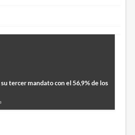
 su tercer mandato con el 56,9% de los
 horas al personal diplomático de
enezuela
3
019