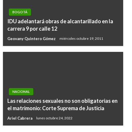
BOGOTÁ
IDU adelantará obras de alcantarillado en la
carrera 9 por calle 12
Geovany Quintero Gómez
miércoles octubre 19, 2011
POLÍTICA
NACIONAL
Presidente del Congreso ratificó hundimiento
Las relaciones sexuales no son obligatorias en
de la creación de las 16 curules para las
el matrimonio: Corte Suprema de Justicia
víctimas
Ariel Cabrera
lunes octubre 24, 2022
Ariel Cabrera
jueves diciembre 7, 2017