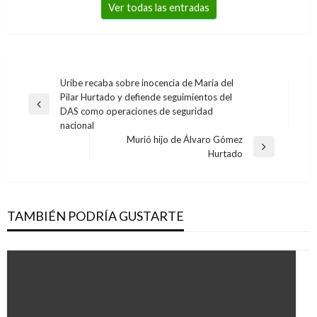
Ver todas las entradas
Navegación
Uribe recaba sobre inocencia de María del
Pilar Hurtado y defiende seguimientos del
de
Entrada
DAS como operaciones de seguridad
entradas
anterior
nacional
Murió hijo de Álvaro Gómez
Entrada
Hurtado
siguiente
TAMBIÉN PODRÍA GUSTARTE