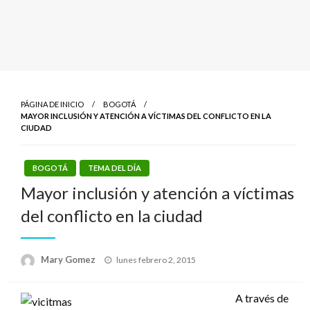
PÁGINA DE INICIO
BOGOTÁ
MAYOR INCLUSIÓN Y ATENCIÓN A VÍCTIMAS DEL CONFLICTO EN LA
CIUDAD
BOGOTÁ
TEMA DEL DÍA
Mayor inclusión y atención a víctimas
del conflicto en la ciudad
Publicado
Mary Gomez
lunes febrero 2, 2015
el
A través de