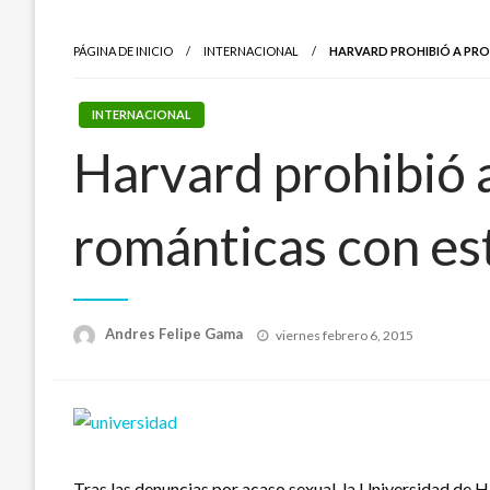
PÁGINA DE INICIO
INTERNACIONAL
HARVARD PROHIBIÓ A PRO
INTERNACIONAL
Harvard prohibió a
románticas con es
Publicado
Andres Felipe Gama
viernes febrero 6, 2015
el
Tras las denuncias por acaso sexual, la Universidad de 