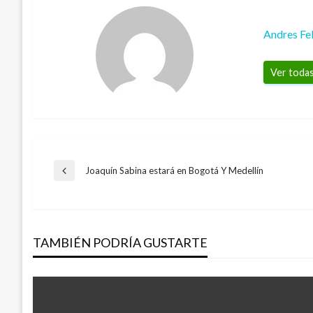
Andres Fe
Ver todas
Navegación
Joaquín Sabina estará en Bogotá Y Medellín
Entrada
anterior
de
TAMBIÉN PODRÍA GUSTARTE
entradas