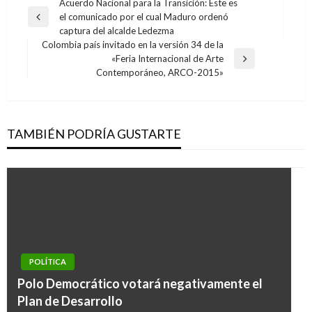
Navegación
Acuerdo Nacional para la Transición: Este es
el comunicado por el cual Maduro ordenó
de
Entrada
captura del alcalde Ledezma
anterior
entradas
Colombia país invitado en la versión 34 de la
«Feria Internacional de Arte
Entrada
Contemporáneo, ARCO-2015»
siguiente
TAMBIÉN PODRÍA GUSTARTE
POLÍTICA
Polo Democrático votará negativamente el
Plan de Desarrollo