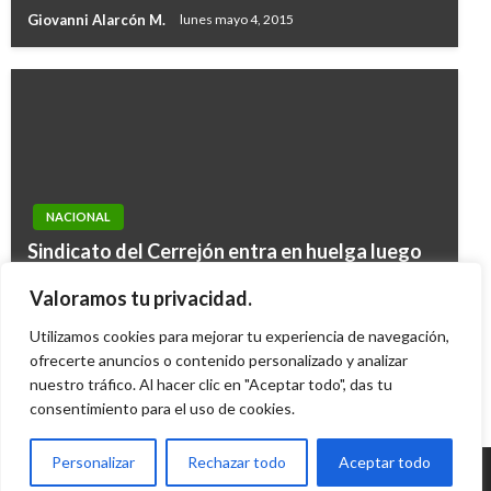
Giovanni Alarcón M.
lunes mayo 4, 2015
TEMA DEL DÍA
NACIONAL
NOTICIA EXTRAORDINARIA
Presidente ordena a negociadores trabajar en
Sindicato del Cerrejón entra en huelga luego
Por lo menos 200 muertos habría dejado
modo cónclave para perfeccionar los
de fracaso en la negociación
accidente en túnel de pruebas nucleares en
Valoramos tu privacidad.
acuerdos de paz
Juan Sebastián Obando
jueves febrero 7, 2013
Corea del Norte
Utilizamos cookies para mejorar tu experiencia de navegación,
Manuel Reyes Beltran
sábado noviembre 5, 2016
Ariel Cabrera
ofrecerte anuncios o contenido personalizado y analizar
martes octubre 31, 2017
nuestro tráfico. Al hacer clic en "Aceptar todo", das tu
consentimiento para el uso de cookies.
Personalizar
Rechazar todo
Aceptar todo
© Radio Santa Fe 1070 am