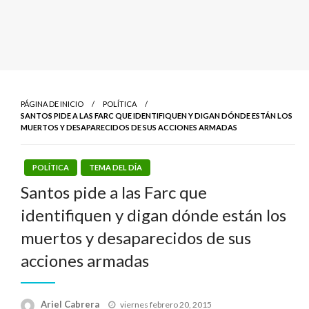
PÁGINA DE INICIO
POLÍTICA
SANTOS PIDE A LAS FARC QUE IDENTIFIQUEN Y DIGAN DÓNDE ESTÁN LOS
MUERTOS Y DESAPARECIDOS DE SUS ACCIONES ARMADAS
POLÍTICA
TEMA DEL DÍA
Santos pide a las Farc que
identifiquen y digan dónde están los
muertos y desaparecidos de sus
acciones armadas
Publicado
Ariel Cabrera
viernes febrero 20, 2015