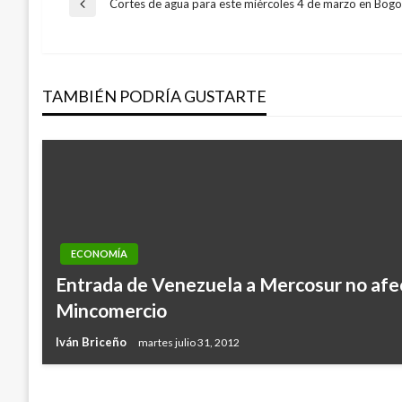
Navegación
Cortes de agua para este miércoles 4 de marzo en Bogo
Entrada
anterior
de
TAMBIÉN PODRÍA GUSTARTE
entradas
ECONOMÍA
ECONOMÍA
Entrada de Venezuela a Mercosur no afe
Productos de exportación que tuvieron 
Mincomercio
durante 2018
Iván Briceño
martes julio 31, 2012
Manuel Reyes Beltran
miércoles enero 2, 2019