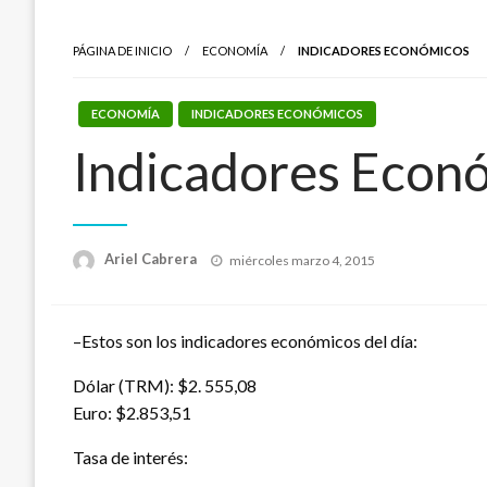
PÁGINA DE INICIO
ECONOMÍA
INDICADORES ECONÓMICOS
ECONOMÍA
INDICADORES ECONÓMICOS
Indicadores Econ
Publicado
Ariel Cabrera
miércoles marzo 4, 2015
el
–Estos son los indicadores económicos del día:
Dólar (TRM): $2. 555,08
Euro: $2.853,51
Tasa de interés: