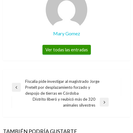
Mary Gomez
Ver todas las entradas
Navegación
Fiscalía pide investigar al magistrado Jorge
Pretelt por desplazamiento forzado y
de
Entrada
despojo de tierras en Córdoba
anterior
entradas
Distrito liberó y reubicó más de 320
Entrada
animales silvestres
siguiente
BOGOTÁ
BOGOTÁ
Relacionan a Ángela Benedetti con carrusel de
Bogotá, en el top 20 de las mejores ciudades
los contratos
TAMBIÉN PODRÍA GUSTARTE