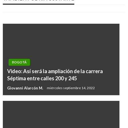
del mundo para andar en bicicleta
Manuel Reyes Beltran
miércoles noviembre 8, 2017
Giovanni Alarcón M.
jueves junio 27, 2019
BOGOTÁ
Video: Así será la ampliación de la carrera
Séptima entre calles 200 y 245
Giovanni Alarcón M.
miércoles septiembre 14, 2022