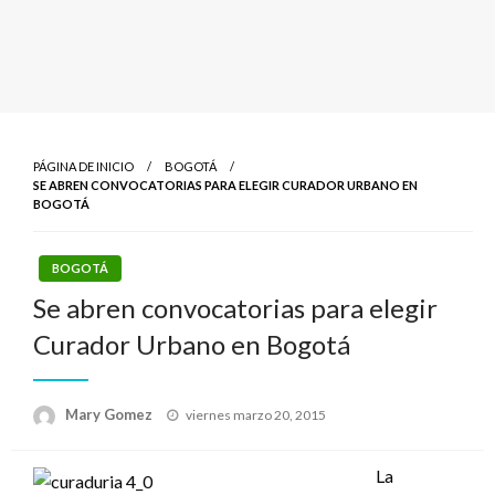
PÁGINA DE INICIO
BOGOTÁ
SE ABREN CONVOCATORIAS PARA ELEGIR CURADOR URBANO EN
BOGOTÁ
BOGOTÁ
Se abren convocatorias para elegir
Curador Urbano en Bogotá
Publicado
Mary Gomez
viernes marzo 20, 2015
el
La