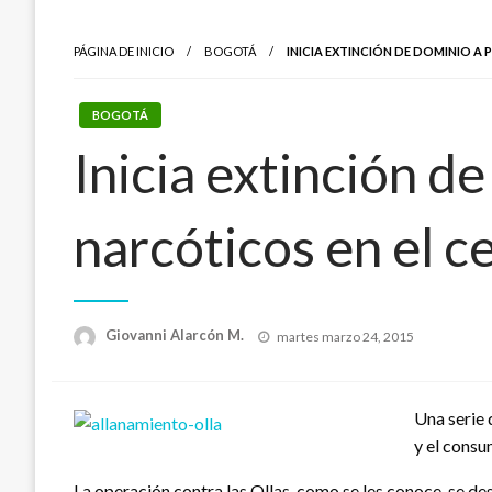
PÁGINA DE INICIO
BOGOTÁ
INICIA EXTINCIÓN DE DOMINIO 
BOGOTÁ
Inicia extinción d
narcóticos en el c
Publicado
Giovanni Alarcón M.
martes marzo 24, 2015
el
Una serie 
y el consu
La operación contra las Ollas, como se les conoce, se de