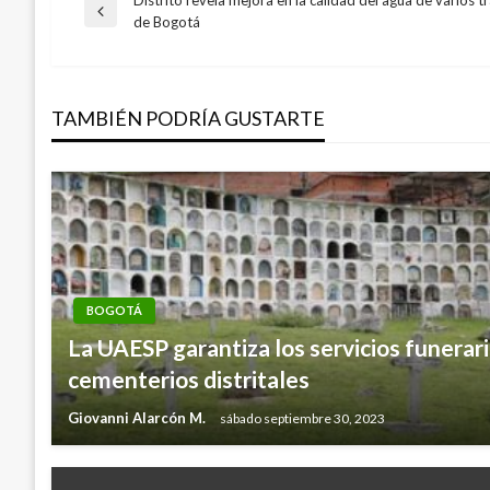
Distrito revela mejora en la calidad del agua de varios t
Navegación
Entrada
de Bogotá
anterior
de
TAMBIÉN PODRÍA GUSTARTE
entradas
BOGOTÁ
La UAESP garantiza los servicios funerari
cementerios distritales
Giovanni Alarcón M.
sábado septiembre 30, 2023