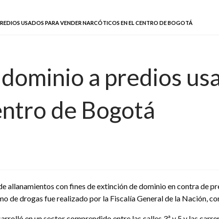
A PREDIOS USADOS PARA VENDER NARCÓTICOS EN EL CENTRO DE BOGOTÁ
e dominio a predios u
entro de Bogotá
de allanamientos con fines de extinción de dominio en contra de pr
mo de drogas fue realizado por la Fiscalía General de la Nación, con
sarrolló en un sector comprendido entre las calles 3ª y 5 y las car