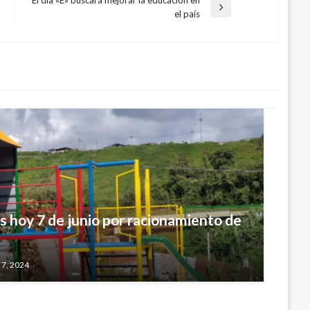
El día «E» buscará mejorar la educación en
Entrada
el país
siguiente
 hoy 7 de junio por racionamiento de
 especializado para niños en Antonio
 7, 2024
e 31, 2016