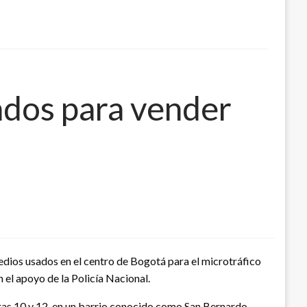
sados para vender
edios usados en el centro de Bogotá para el microtráfico
 el apoyo de la Policía Nacional.
reras 10 y 12, en un barrio conocido como San Bernardo.