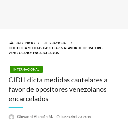
PÁGINA DE INICIO
INTERNACIONAL
CIDH DICTA MEDIDAS CAUTELARES A FAVOR DE OPOSITORES
VENEZOLANOS ENCARCELADOS
INTERNACIONAL
CIDH dicta medidas cautelares a
favor de opositores venezolanos
encarcelados
Publicado
Giovanni Alarcón M.
lunes abril 20, 2015
el