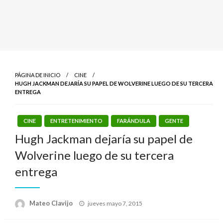
PÁGINA DE INICIO
CINE
HUGH JACKMAN DEJARÍA SU PAPEL DE WOLVERINE LUEGO DE SU TERCERA
ENTREGA
CINE
ENTRETENIMIENTO
FARÁNDULA
GENTE
Hugh Jackman dejaría su papel de
Wolverine luego de su tercera
entrega
Publicado
Mateo Clavijo
jueves mayo 7, 2015
el