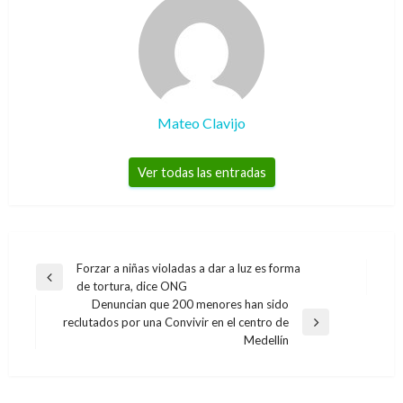
Mateo Clavijo
Ver todas las entradas
Navegación
Forzar a niñas violadas a dar a luz es forma
Entrada
de tortura, dice ONG
de
anterior
Denuncian que 200 menores han sido
entradas
reclutados por una Convivir en el centro de
Entrada
Medellín
siguiente