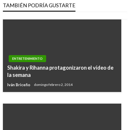
TAMBIÉN PODRÍA GUSTARTE
ENTRETENIMIENTO
ENTRETENIMIENTO
Shakira y Rihanna protagonizaron el vídeo de
Enrique Iglesias demanda a Universal por
la semana
regalías de su música en streaming
Iván Briceño
domingo febrero 2, 2014
Andres Felipe Gama
jueves enero 25, 2018