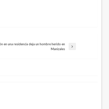
ón en una residencia deja un hombre herido en
Manizales
e
o de muertos y 18 heridos en
eros de Cartagena
 mayo 17, 2017