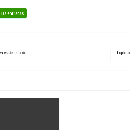
 las entradas
en escándalo de
Explosi
Entrada
NOTICIA EXTRAORDINARIA
siguient
Aumenta a seis númer
explosiones en astill
Manuel Reyes Beltran
miércoles