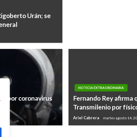
Rigoberto Urán; se
General
NOTICIA EXTRAORDINARIA
os por coronavirus
Fernando Rey afirma q
,
Transmilenio por físic
Ariel Cabrera
martes agosto 14, 2