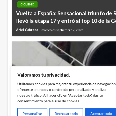
CICLISMO
Vuelta a España: Sensacional triunfo de 
llevó la etapa 17 y entró al top 10 de la 
Ariel Cabrera
miércoles septiembre 7, 2022
Valoramos tu privacidad.
NACIONAL
Gobierno repatriará a colombianos varad
Utilizamos cookies para mejorar tu experiencia de navegación
ofrecerte anuncios o contenido personalizado y analizar
sólo en casos excepcionales
nuestro tráfico. Al hacer clic en "Aceptar todo", das tu
Iván Briceño
sábado marzo 28, 2020
consentimiento para el uso de cookies.
Personalizar
Rechazar todo
Aceptar todo