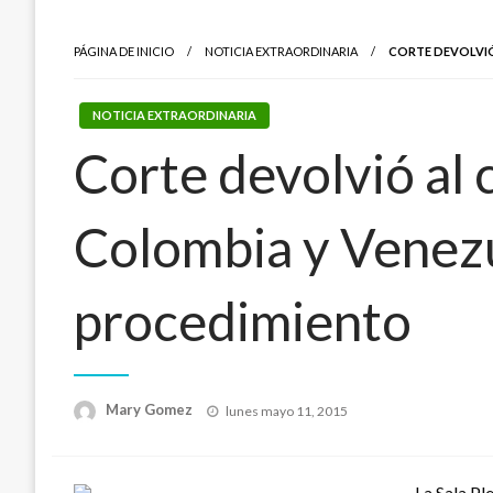
PÁGINA DE INICIO
NOTICIA EXTRAORDINARIA
CORTE DEVOLVIÓ
NOTICIA EXTRAORDINARIA
Corte devolvió al
Colombia y Venezu
procedimiento
Publicado
Mary Gomez
lunes mayo 11, 2015
el
La Sala Pl