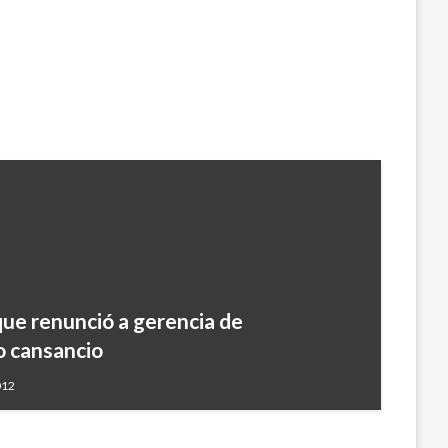
ue renunció a gerencia de
o cansancio
012