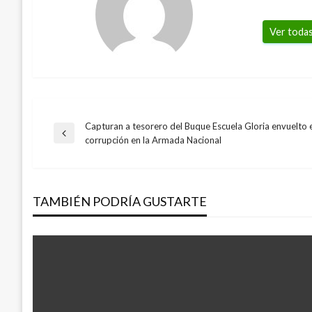
Ver todas
Capturan a tesorero del Buque Escuela Gloria envuelto 
Navegación
Entrada
corrupción en la Armada Nacional
anterior
de
TAMBIÉN PODRÍA GUSTARTE
entradas