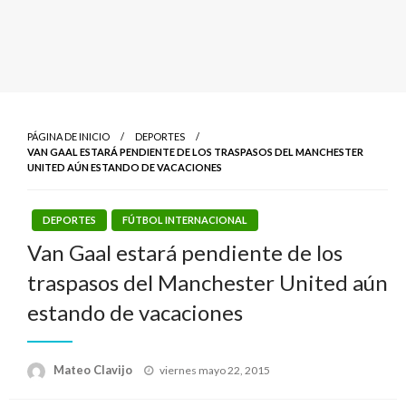
PÁGINA DE INICIO
DEPORTES
VAN GAAL ESTARÁ PENDIENTE DE LOS TRASPASOS DEL MANCHESTER
UNITED AÚN ESTANDO DE VACACIONES
DEPORTES
FÚTBOL INTERNACIONAL
Van Gaal estará pendiente de los
traspasos del Manchester United aún
estando de vacaciones
Publicado
Mateo Clavijo
viernes mayo 22, 2015
el