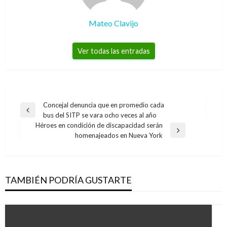
Mateo Clavijo
Ver todas las entradas
Navegación
Concejal denuncia que en promedio cada
Entrada
bus del SITP se vara ocho veces al año
de
anterior
Héroes en condición de discapacidad serán
entradas
Entrada
homenajeados en Nueva York
siguiente
TAMBIÉN PODRÍA GUSTARTE