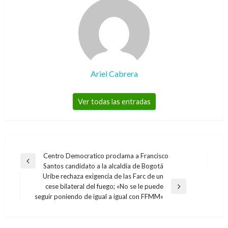
Ariel Cabrera
Ver todas las entradas
Navegación
Centro Democratico proclama a Francisco
Entrada
Santos candidato a la alcaldía de Bogotá
de
anterior
Uribe rechaza exigencia de las Farc de un
entradas
cese bilateral del fuego; «No se le puede
Entrada
seguir poniendo de igual a igual con FFMM»
siguiente
CIENCIA Y TECNOLOGÍA
Apple lanza la tercera generación de su
CIENCIA Y TECNOLOGÍA