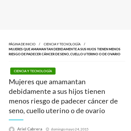
PÁGINA DE INICIO
CIENCIA Y TECNOLOGÍA
MUJERES QUE AMAMANTAN DEBIDAMENTE A SUS HIJOS TIENEN MENOS
RIESGO DE PADECER CÁNCER DE SENO, CUELLO UTERINO O DE OVARIO
CIENCIA Y TECNOLOGÍA
Mujeres que amamantan
debidamente a sus hijos tienen
menos riesgo de padecer cáncer de
seno, cuello uterino o de ovario
Publicado
Ariel Cabrera
domingo mayo 24, 2015