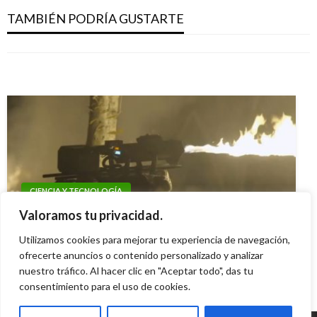
CIENCIA Y TECNOLOGÍA
tableta electrónica
TAMBIÉN PODRÍA GUSTARTE
Twitter pondrá etiquetas a publicaciones
Se filtra vídeo del nuevo Samsung Galaxy S7
Geovany Quintero Gómez
miércoles marzo 7, 2012
falsas y engañosas
Andres Felipe Gama
martes febrero 16, 2016
Iván Briceño
martes febrero 4, 2020
CIENCIA Y TECNOLOGÍA
Thermonator: un perro lanzallamas robótico
Valoramos tu privacidad.
que podrá quemar todo a su paso (VIDEO)
Utilizamos cookies para mejorar tu experiencia de navegación,
Ariel Cabrera
ofrecerte anuncios o contenido personalizado y analizar
miércoles junio 28, 2023
nuestro tráfico. Al hacer clic en "Aceptar todo", das tu
consentimiento para el uso de cookies.