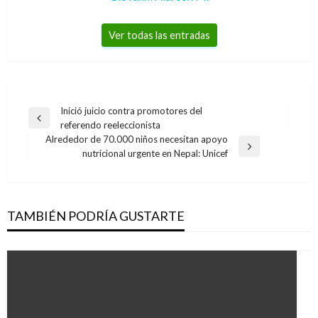
Ver todas las entradas
Navegación
Inició juicio contra promotores del
Entrada
referendo reeleccionista
de
anterior
Alrededor de 70.000 niños necesitan apoyo
entradas
Entrada
nutricional urgente en Nepal: Unicef
siguiente
TAMBIÉN PODRÍA GUSTARTE