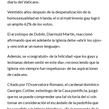
diario del Vaticano.
Veintidós años después de la despenalización de la
homosexualidad en Irlanda, el sí al matrimonio gay logró
un amplio 62% de los votos.
El arzobispo de Dublín, Diarmuid Martin, reaccionó
afirmando que en adelante la Iglesia debe «abrir los ojos»
y «encontrar un nuevo lenguaje».
Además, se «congratuló» de la felicidad «que los gays y
lesbianas deben sentir en este día», reconociendo que la
Iglesia «no siempre fue respetuosa» de las aspiraciones
de cada uno.
Citado por l’Osservatore Romano, el cardenal domínico
Georges Cottier, exteólogo de la Casa pontificia, juzgó
que no se puede comprender una tal victoria del sí «sin
tomar en consideración el escándalo de la pedofilia que
ha sacudido a la Iglesia irlandesa». «Es la respuesta de la