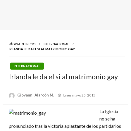
PÁGINA DE INICIO
INTERNACIONAL
IRLANDA LE DA EL SI AL MATRIMONIO GAY
INTERNACIONAL
Irlanda le da el si al matrimonio gay
Publicado
Giovanni Alarcón M.
lunes mayo 25, 2015
el
La Iglesia
no se ha
pronunciado tras la victoria aplastante de los partidarios