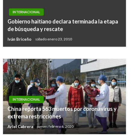
INTERNACIONAL
INTERNACIONAL
Gobierno haitiano declara terminada la etapa
Al menos 30 animales murieron en incendio en
de búsqueda y rescate
zoológico de Alemania
Iván Briceño
sábado enero 23, 2010
Iván Briceño
miércoles enero 1, 2020
INTERNACIONAL
China reporta 563 muertos por coronavirus y
extrema restricciones
Ariel Cabrera
jueves febrero 6, 2020