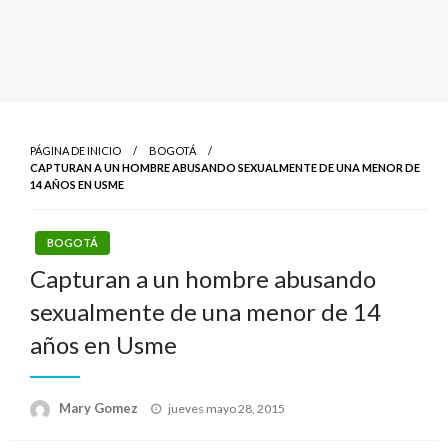
PÁGINA DE INICIO
BOGOTÁ
CAPTURAN A UN HOMBRE ABUSANDO SEXUALMENTE DE UNA MENOR DE
14 AÑOS EN USME
BOGOTÁ
Capturan a un hombre abusando
sexualmente de una menor de 14
años en Usme
Publicado
Mary Gomez
jueves mayo 28, 2015
el