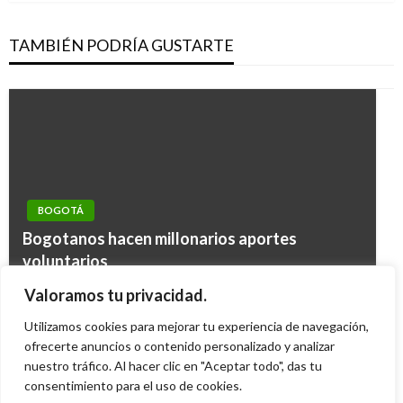
TAMBIÉN PODRÍA GUSTARTE
BOGOTÁ
BOGOTÁ
«Presidente Duque debe rechazar el aborto y
Bogotanos hacen millonarios aportes
BOGOTÁ
declarar la excepción de inconstitucionalidad”:
voluntarios
En navidad y año nuevo, cambios en los
Concejal de la Familia
BOGOTÁ
Giovanni Alarcón M.
lunes agosto 4, 2008
Valoramos tu privacidad.
horarios de recolección de basuras
Manuel Reyes Beltran
viernes octubre 25, 2019
Taxis de lujo necesitan conductores de lujo
Utilizamos cookies para mejorar tu experiencia de navegación,
Manuel Reyes Beltran
viernes diciembre 14, 2018
Manuel Reyes Beltran
ofrecerte anuncios o contenido personalizado y analizar
jueves junio 8, 2017
nuestro tráfico. Al hacer clic en "Aceptar todo", das tu
consentimiento para el uso de cookies.