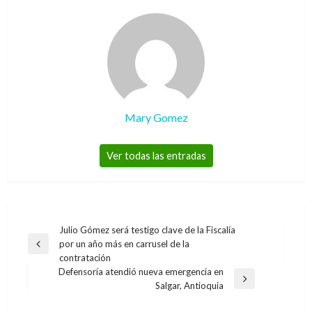
Mary Gomez
Ver todas las entradas
Navegación
Julio Gómez será testigo clave de la Fiscalía
por un año más en carrusel de la
de
Entrada
contratación
anterior
entradas
Defensoría atendió nueva emergencia en
Entrada
Salgar, Antioquia
siguiente