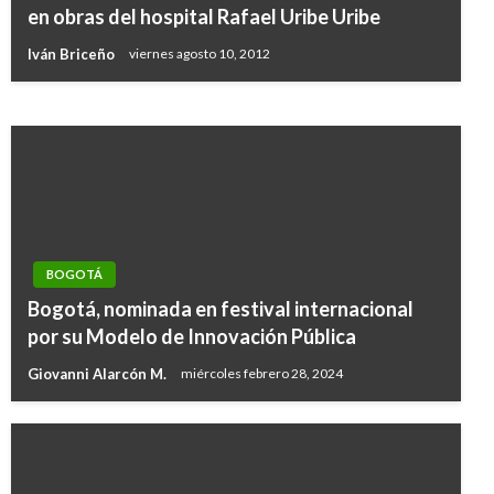
Conductor que estrelló 19 vehículos todavía
en obras del hospital Rafael Uribe Uribe
no ha pagado los comparendos
Iván Briceño
viernes agosto 10, 2012
Manuel Reyes Beltran
jueves enero 5, 2017
BOGOTÁ
Bogotá, nominada en festival internacional
por su Modelo de Innovación Pública
Giovanni Alarcón M.
miércoles febrero 28, 2024