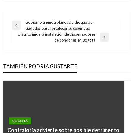
Navegación
Gobierno anuncia planes de choque por
Entrada
ciudades para fortalecer su seguridad
de
anterior
Distrito iniciará instalación de dispensadores
entradas
Entrada
de condones en Bogotá
siguiente
TAMBIÉN PODRÍA GUSTARTE
BOGOTÁ
BOGOTÁ
Contraloría advierte sobre posible detrimento