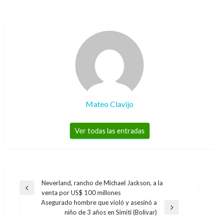
Mateo Clavijo
Ver todas las entradas
Navegación
Neverland, rancho de Michael Jackson, a la
Entrada
venta por US$ 100 millones
de
anterior
Asegurado hombre que violó y asesinó a
entradas
Entrada
niño de 3 años en Simití (Bolívar)