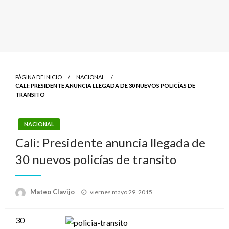
PÁGINA DE INICIO
NACIONAL
CALI: PRESIDENTE ANUNCIA LLEGADA DE 30 NUEVOS POLICÍAS DE
TRANSITO
NACIONAL
Cali: Presidente anuncia llegada de
30 nuevos policías de transito
Publicado
Mateo Clavijo
viernes mayo 29, 2015
el
30