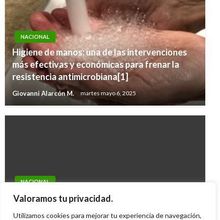
NACIONAL
Higiene de manos: una de las intervenciones
más efectivas y económicas para frenar la
resistencia antimicrobiana[1]
Giovanni Alarcón M.
martes mayo 6, 2025
NACIONAL
Corte Penal Internacional debería asumir
Valoramos tu privacidad.
investigación de Mario Uribe
Utilizamos cookies para mejorar tu experiencia de navegación,