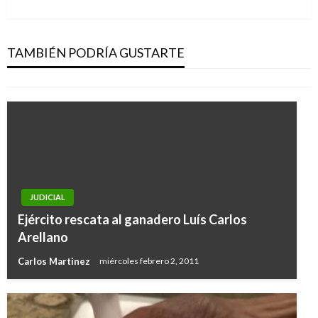
siguiente
NACIONAL
Comienza temporada seca por el Fenómeno
del Niño; se prolongará hasta marzo de 2017
TAMBIÉN PODRÍA GUSTARTE
Ariel Cabrera
lunes diciembre 26, 2016
JUDICIAL
Ejército rescata al ganadero Luís Carlos
Arellano
Carlos Martinez
miércoles febrero 2, 2011