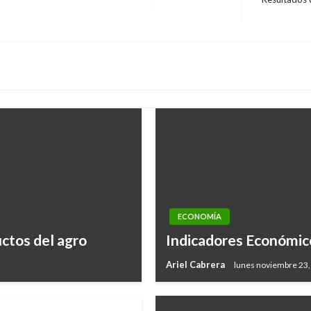
Entrada
siguiente
ECONOMÍA
ctos del agro
Indicadores Económic
Ariel Cabrera
lunes noviembre 23,