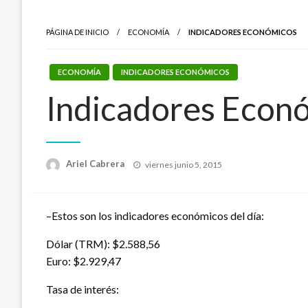
PÁGINA DE INICIO
ECONOMÍA
INDICADORES ECONÓMICOS
ECONOMÍA
INDICADORES ECONÓMICOS
Indicadores Econ
Publicado
Ariel Cabrera
viernes junio 5, 2015
el
–Estos son los indicadores económicos del día:
Dólar (TRM): $2.588,56
Euro: $2.929,47
Tasa de interés: