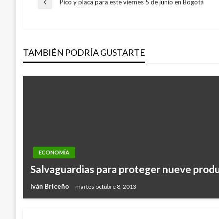
Navegación
Pico y placa para este viernes 5 de junio en Bogotá
Entrada
anterior
de
TAMBIÉN PODRÍA GUSTARTE
entradas
ECONOMÍA
Salvaguardias para proteger nueve produ
Iván Briceño
martes octubre 8, 2013