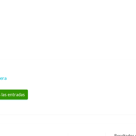
rera
 las entradas
Resultados d