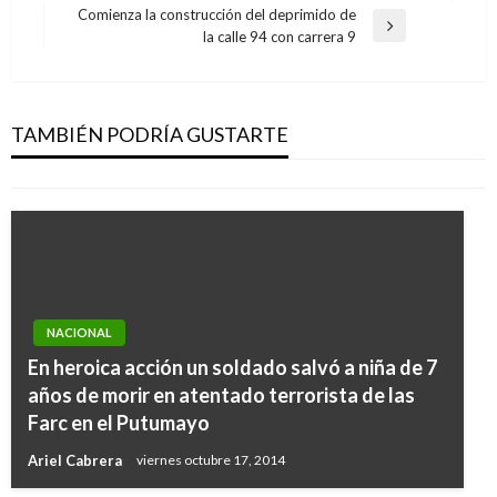
de
anterior
Comienza la construcción del deprimido de
entradas
NOTICIA EXTRAORDINARIA
Entrada
la calle 94 con carrera 9
siguiente
Corte Constitucional suspende proyecto de
expansión de Puerto Bolívar hasta realizar
consulta previa con población indígena
TAMBIÉN PODRÍA GUSTARTE
Ariel Cabrera
jueves marzo 2, 2017
NACIONAL
En heroica acción un soldado salvó a niña de 7
años de morir en atentado terrorista de las
Farc en el Putumayo
Ariel Cabrera
viernes octubre 17, 2014