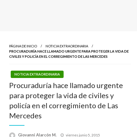
PÁGINA DE INICIO
NOTICIA EXTRAORDINARIA
PROCURADURÍA HACE LLAMADO URGENTE PARA PROTEGER LA VIDA DE
CIVILES Y POLICÍA EN EL CORREGIMIENTO DE LAS MERCEDES
NOTICIA EXTRAORDINARIA
Procuraduría hace llamado urgente
para proteger la vida de civiles y
policía en el corregimiento de Las
Mercedes
Publicado
Giovanni Alarcón M.
viernes junio 5, 2015