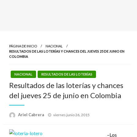
PÁGINA DE INICIO
NACIONAL
RESULTADOS DE LAS LOTERÍAS Y CHANCES DEL JUEVES 25 DE JUNIO EN
COLOMBIA
NACIONAL
RESULTADOS DE LAS LOTERÍAS
Resultados de las loterías y chances
del jueves 25 de junio en Colombia
Publicado
Ariel Cabrera
viernes junio 26, 2015
el
–Los