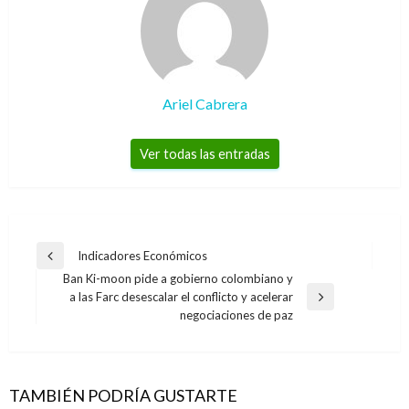
Ariel Cabrera
Ver todas las entradas
Navegación
Indicadores Económicos
Entrada
de
Ban Ki-moon pide a gobierno colombiano y
anterior
a las Farc desescalar el conflicto y acelerar
entradas
Entrada
NACIONAL
negociaciones de paz
siguiente
Corte Constitucional convoca audiencia
pública sobre regulación del uso del suelo para
«el trabajo sexual»
TAMBIÉN PODRÍA GUSTARTE