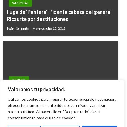
NACIONAL
Fuga de ‘Pantera’: Piden la cabeza del general
Ricaurte por destituciones
Iván Briceño
viernes julio 12, 2013
JUDICIAL
Aseguran abogada del ISS por presunto
Valoramos tu privacidad.
peculado
Utilizamos cookies para mejorar tu experiencia de navegación,
Iván Briceño
ofrecerte anuncios o contenido personalizado y analizar
miércoles octubre 28, 2009
nuestro tráfico. Al hacer clic en "Aceptar todo", das tu
consentimiento para el uso de cookies.