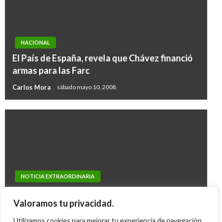
NACIONAL
El País de España, revela que Chávez financió
armas para las Farc
Carlos Mora
sábado mayo 10, 2008
NOTICIA EXTRAORDINARIA
NOTICIA EXTRAORDINARIA
Banco Mundial revela que Colombia gastará
Vicepresidente y MinHacienda logran acuerdo
0,41% del PIB para atender migración
Valoramos tu privacidad.
sobre inicio de obras 4G en Santander
venezolana
Utilizamos cookies para mejorar tu experiencia de navegación,
Mary Gomez
sábado mayo 16, 2015