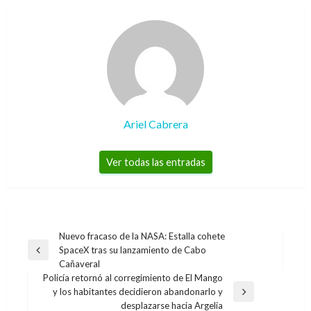
Ariel Cabrera
Ver todas las entradas
Navegación
Nuevo fracaso de la NASA: Estalla cohete
SpaceX tras su lanzamiento de Cabo
de
Entrada
Cañaveral
anterior
entradas
Policía retornó al corregimiento de El Mango
y los habitantes decidieron abandonarlo y
Entrada
desplazarse hacia Argelia