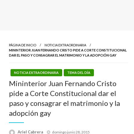
PÁGINA DE INICIO
NOTICIA EXTRAORDINARIA
MININTERIOR JUAN FERNANDO CRISTO PIDE A CORTE CONSTITUCIONAL
DAR EL PASO Y CONSAGRAR EL MATRIMONIO Y LA ADOPCIÓN GAY
NOTICIA EXTRAORDINARIA
TEMA DEL DÍA
Mininterior Juan Fernando Cristo
pide a Corte Constitucional dar el
paso y consagrar el matrimonio y la
adopción gay
Publicado
Ariel Cabrera
domingo junio 28, 2015