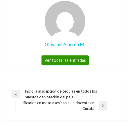
Giovanni Alarcón M.
Ver todas las entradas
Navegación
Inició la inscripción de cédulas en todos los
Entrada
puestos de votación del país
de
anterior
Sicarios en moto asesinan a un docente en
entradas
Entrada
Cúcuta
siguiente