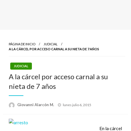
PÁGINA DE INICIO
JUDICIAL
A LA CÁRCEL POR ACCESO CARNAL A SU NIETA DE 7 AÑOS
JUDICIAL
A la cárcel por acceso carnal a su
nieta de 7 años
Publicado
Giovanni Alarcón M.
lunes julio 6, 2015
el
En la cárcel