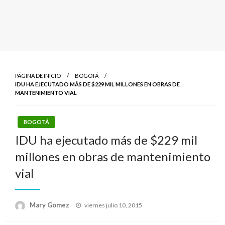
PÁGINA DE INICIO
BOGOTÁ
IDU HA EJECUTADO MÁS DE $229 MIL MILLONES EN OBRAS DE
MANTENIMIENTO VIAL
BOGOTÁ
IDU ha ejecutado más de $229 mil
millones en obras de mantenimiento
vial
Publicado
Mary Gomez
viernes julio 10, 2015
el