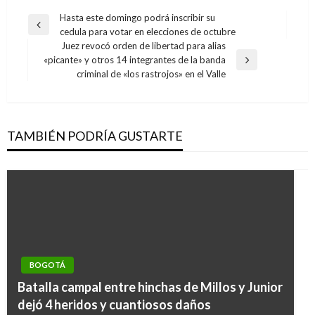
Navegación
Hasta este domingo podrá inscribir su
Entrada
cedula para votar en elecciones de octubre
de
anterior
Juez revocó orden de libertad para alias
entradas
«picante» y otros 14 integrantes de la banda
Entrada
criminal de «los rastrojos» en el Valle
siguiente
TAMBIÉN PODRÍA GUSTARTE
BOGOTÁ
BOGOTÁ
Batalla campal entre hinchas de Millos y Junior
Alcalde Peñalosa pide mesura en consumo de
dejó 4 heridos y cuantiosos daños