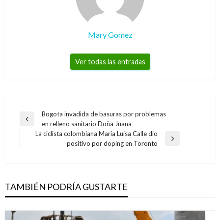
Mary Gomez
Ver todas las entradas
Navegación
Bogota invadida de basuras por problemas
Entrada
en relleno sanitario Doña Juana
de
anterior
La ciclista colombiana Maria Luisa Calle dio
entradas
Entrada
positivo por doping en Toronto
siguiente
TAMBIÉN PODRÍA GUSTARTE