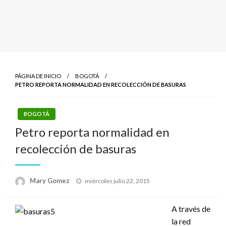
PÁGINA DE INICIO
BOGOTÁ
PETRO REPORTA NORMALIDAD EN RECOLECCIÓN DE BASURAS
BOGOTÁ
Petro reporta normalidad en
recolección de basuras
Publicado
Mary Gomez
miércoles julio 22, 2015
el
A través de
la red