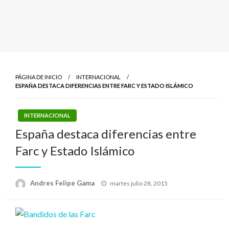
PÁGINA DE INICIO
INTERNACIONAL
ESPAÑA DESTACA DIFERENCIAS ENTRE FARC Y ESTADO ISLÁMICO
INTERNACIONAL
España destaca diferencias entre
Farc y Estado Islámico
Publicado
Andres Felipe Gama
martes julio 28, 2015
el