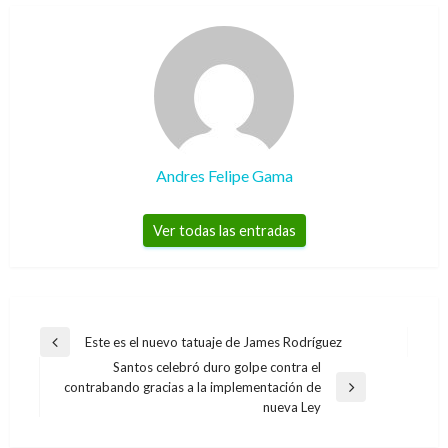
Andres Felipe Gama
Ver todas las entradas
Navegación
Este es el nuevo tatuaje de James Rodríguez
Entrada
de
Santos celebró duro golpe contra el
anterior
contrabando gracias a la implementación de
entradas
Entrada
nueva Ley
siguiente