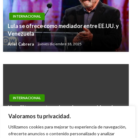
INTERNACIONAL
INTERNACIONAL
Lula se ofrece como mediador entre EE.UU. y
Régimen de Maduro deportó a los periodistas
Venezuela
de Univisión
Ariel Cabrera
jueves diciembre 18, 2025
Iván Briceño
martes febrero 26, 2019
INTERNACIONAL
Un militar muerto y cinco desaparecidos al
intentar cruzar un río en Perú en medio de las
Valoramos tu privacidad.
protestas contra el Gobierno
Utilizamos cookies para mejorar tu experiencia de navegación,
Ariel Cabrera
ofrecerte anuncios o contenido personalizado y analizar
lunes marzo 6, 2023