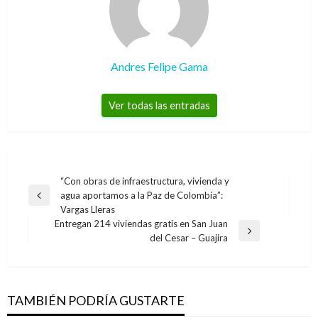
Andres Felipe Gama
Ver todas las entradas
Navegación
“Con obras de infraestructura, vivienda y
agua aportamos a la Paz de Colombia”:
de
Entrada
Vargas Lleras
anterior
entradas
Entregan 214 viviendas gratis en San Juan
Entrada
del Cesar – Guajira
siguiente
BOGOTÁ
Capturan banda dedicada al fleteo en la
ciudad
TAMBIÉN PODRÍA GUSTARTE
Mary Gomez
viernes febrero 27, 2015