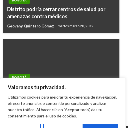
BOGOTÁ
Distrito podría cerrar centros de salud por
amenazas contra médicos
Geovany Quintero Gómez
martes marzo 20, 2012
BOGOTÁ
‘Te Amo Bogotá’, la canción de The Mills
Valoramos tu privacidad.
inspirada en nuestra capital
Utilizamos cookies para mejorar tu experiencia de navegación,
Giovanni Alarcón M.
ofrecerte anuncios o contenido personalizado y analizar
sábado julio 28, 2018
nuestro tráfico. Al hacer clic en "Aceptar todo", das tu
consentimiento para el uso de cookies.