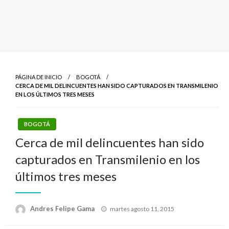
PÁGINA DE INICIO
BOGOTÁ
CERCA DE MIL DELINCUENTES HAN SIDO CAPTURADOS EN TRANSMILENIO
EN LOS ÚLTIMOS TRES MESES
BOGOTÁ
Cerca de mil delincuentes han sido
capturados en Transmilenio en los
últimos tres meses
Publicado
Andres Felipe Gama
martes agosto 11, 2015
el