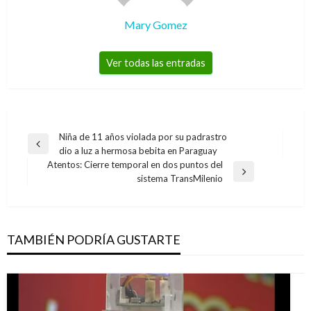
Mary Gomez
Ver todas las entradas
Navegación
Niña de 11 años violada por su padrastro
Entrada
dio a luz a hermosa bebita en Paraguay
de
anterior
Atentos: Cierre temporal en dos puntos del
entradas
Entrada
sistema TransMilenio
siguiente
TAMBIÉN PODRÍA GUSTARTE