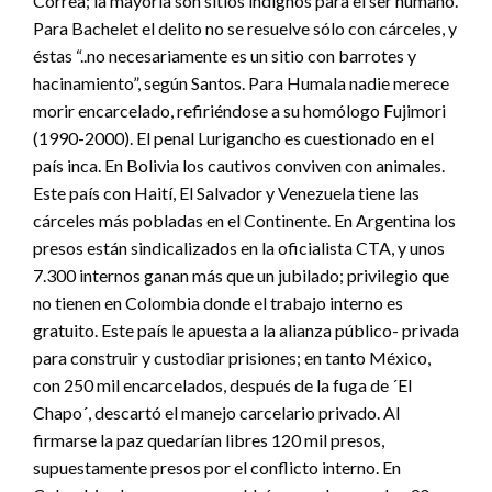
Correa; la mayoría son sitios indignos para el ser humano.
Para Bachelet el delito no se resuelve sólo con cárceles, y
éstas “..no necesariamente es un sitio con barrotes y
hacinamiento”, según Santos. Para Humala nadie merece
morir encarcelado, refiriéndose a su homólogo Fujimori
(1990-2000). El penal Lurigancho es cuestionado en el
país inca. En Bolivia los cautivos conviven con animales.
Este país con Haití, El Salvador y Venezuela tiene las
cárceles más pobladas en el Continente. En Argentina los
presos están sindicalizados en la oficialista CTA, y unos
7.300 internos ganan más que un jubilado; privilegio que
no tienen en Colombia donde el trabajo interno es
gratuito. Este país le apuesta a la alianza público- privada
para construir y custodiar prisiones; en tanto México,
con 250 mil encarcelados, después de la fuga de ´El
Chapo´, descartó el manejo carcelario privado. Al
firmarse la paz quedarían libres 120 mil presos,
supuestamente presos por el conflicto interno. En