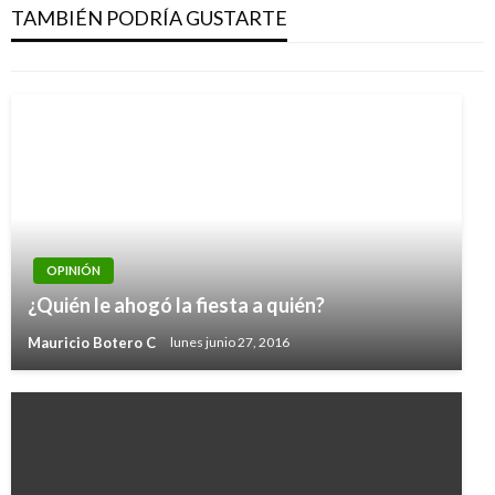
La lectura como política pública cultural
TAMBIÉN PODRÍA GUSTARTE
Juan David Escobar Cubides
jueves abril 4, 2019
OPINIÓN
¿Quién le ahogó la fiesta a quién?
Mauricio Botero C
lunes junio 27, 2016