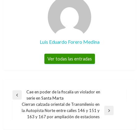
Luis Eduardo Forero Medina
Ver todas las entradas
Navegación
Cae en poder de la fiscalía un violador en
Entrada
serie en Santa Marta
de
anterior
Cierran calzada oriental de Transmilenio en
entradas
la Autopista Norte entre calles 146 y 151 y
Entrada
163 y 167 por ampliación de estaciones
siguiente
OPINIÓN