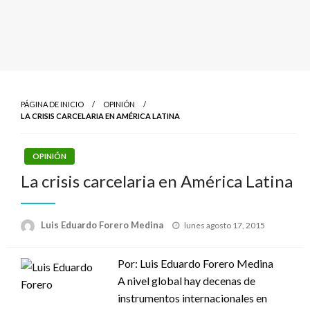
PÁGINA DE INICIO
OPINIÓN
LA CRISIS CARCELARIA EN AMÉRICA LATINA
OPINIÓN
La crisis carcelaria en América Latina
Publicado
Luis Eduardo Forero Medina
lunes agosto 17, 2015
el
Por: Luis Eduardo Forero Medina
A nivel global hay decenas de
instrumentos internacionales en