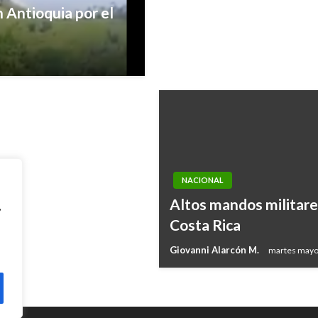
n Antioquia por el
do del Ejército
NACIONAL
Altos mandos militare
,
Costa Rica
Giovanni Alarcón M.
martes mayo