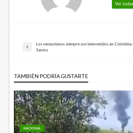
Ver todas
Los venezolanos siempre son bienvenidos en Colombia:
Navegación
Entrada
Santos
anterior
de
TAMBIÉN PODRÍA GUSTARTE
entradas
NACIONAL