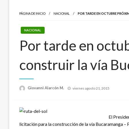
PÁGINA DE INICIO
NACIONAL
POR TARDE EN OCTUBRE PRÓXIM
NACIONAL
Por tarde en octub
construir la vía 
Publicado
Giovanni Alarcón M.
viernes agosto 21, 2015
el
El Preside
licitación para la construcción de la vía Bucaramanga –