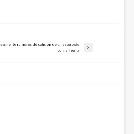
esmiente rumores de colisión de un asteroide
con la Tierra
000 millones para inversión social
osto 30, 2017