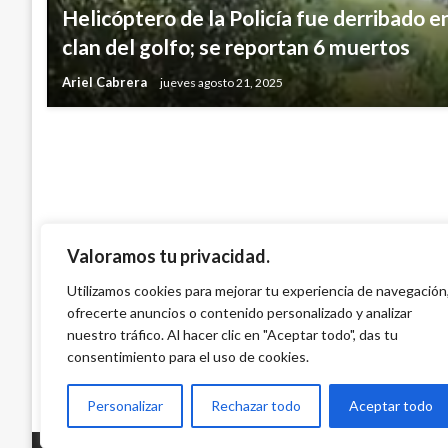
Helicóptero de la Policía fue derribado e
NACIONAL
clan del golfo; se reportan 6 muertos
Empezará a operar la Brigada de Desmina
Ariel Cabrera
jueves agosto 21, 2025
Manuel Reyes Beltran
martes septiembre 27, 2016
Valoramos tu privacidad.
Utilizamos cookies para mejorar tu experiencia de navegación
ofrecerte anuncios o contenido personalizado y analizar
nuestro tráfico. Al hacer clic en "Aceptar todo", das tu
consentimiento para el uso de cookies.
Personalizar
Rechazar todo
Aceptar todo