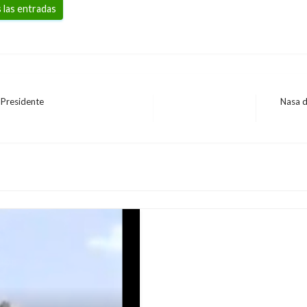
 las entradas
 Presidente
Nasa d
Entrada
siguiente
NACIONAL
Meta contará con $63.
Giovanni Alarcón M.
miércoles ag