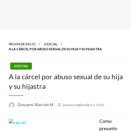
PÁGINA DE INICIO
JUDICIAL
A LA CÁRCEL POR ABUSO SEXUAL DE SU HIJA Y SU HIJASTRA
JUDICIAL
A la cárcel por abuso sexual de su hija
y su hijastra
Publicado
Giovanni Alarcón M.
jueves septiembre 3, 2015
el
Como
presunto