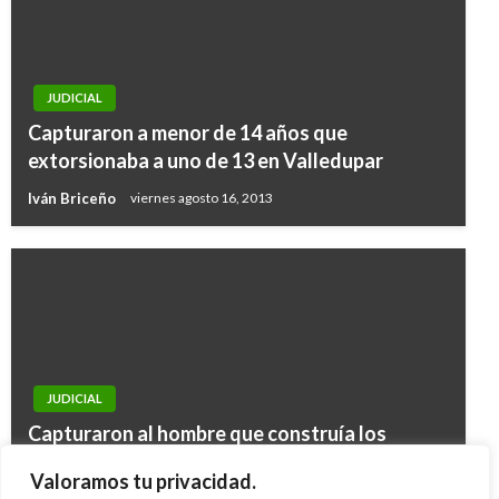
JUDICIAL
Capturaron a menor de 14 años que
extorsionaba a uno de 13 en Valledupar
Iván Briceño
viernes agosto 16, 2013
JUDICIAL
JUDICIAL
Capturaron al hombre que construía los
JUDICIAL
Soldado deberá pagar $90 millones por la
sumergibles de narcotráfico
Antioquia: reportan cuatro militares muertos
Valoramos tu privacidad.
muerte de su compañero
Iván Briceño
jueves julio 31, 2014