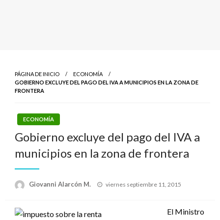
PÁGINA DE INICIO
ECONOMÍA
GOBIERNO EXCLUYE DEL PAGO DEL IVA A MUNICIPIOS EN LA ZONA DE
FRONTERA
ECONOMÍA
Gobierno excluye del pago del IVA a
municipios en la zona de frontera
Publicado
Giovanni Alarcón M.
viernes septiembre 11, 2015
el
El Ministro