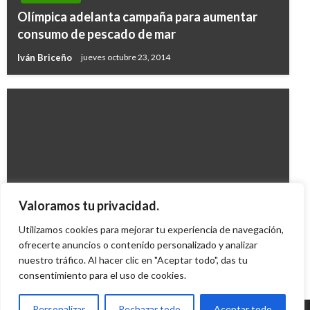
Olímpica adelanta campaña para aumentar
consumo de pescado de mar
Iván Briceño
jueves octubre 23, 2014
ECONOMÍA
Valoramos tu privacidad.
Indicadores Económicos
Utilizamos cookies para mejorar tu experiencia de navegación,
Iván Briceño
ofrecerte anuncios o contenido personalizado y analizar
miércoles enero 9, 2019
nuestro tráfico. Al hacer clic en "Aceptar todo", das tu
consentimiento para el uso de cookies.
Personalizar
Rechazar todo
Aceptar todo