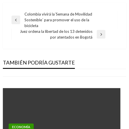
Navegación
Colombia vivirá la´Semana de Movilidad
Sostenible´ para promover el uso de la
de
Entrada
bicicleta
anterior
entradas
Juez ordena la libertad de los 13 detenidos
Entrada
por atentados en Bogotá
siguiente
ECONOMÍA
ECONOMÍA
El 68% de los egresados del SENA logran
Colombia logra la apertura del mercado para
vincularse en el mercado laboral
TAMBIÉN PODRÍA GUSTARTE
la carne porcina y bovina en Macao
Giovanni Alarcón M.
lunes abril 24, 2017
Giovanni Alarcón M.
martes marzo 2, 2021
ECONOMÍA