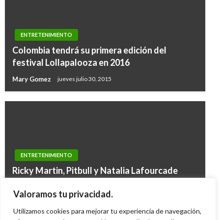
ENTRETENIMIENTO
Colombia tendrá su primera edición del
festival Lollapalooza en 2016
Mary Gomez
jueves julio 30, 2015
ENTRETENIMIENTO
Ricky Martin, Pitbull y Natalia Lafourcade
ENTRETENIMIENTO
fueron los ganadores en las categorías latinas
Carlos Vives le canta a Colombia en «Déjame
Valoramos tu privacidad.
del Grammy
Quererte»
Utilizamos cookies para mejorar tu experiencia de navegación,
Giovanni Alarcón M.
lunes febrero 15, 2016