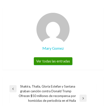
Mary Gomez
Ver todas las entradas
Navegación
Shakira, Thalía, Gloria Estefan y Santana
Entrada
graban canción contra Donald Trump
de
anterior
Ofrecen $50 millones de recompensa por
entradas
Entrada
homicidas de periodista en el Huila
siguiente