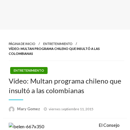
PÁGINA DE INICIO
ENTRETENIMIENTO
VÍDEO: MULTAN PROGRAMA CHILENO QUE INSULTÓ A LAS
COLOMBIANAS
ENTRETENIMIENTO
Vídeo: Multan programa chileno que
insultó a las colombianas
Publicado
Mary Gomez
viernes septiembre 11, 2015
el
El Consejo