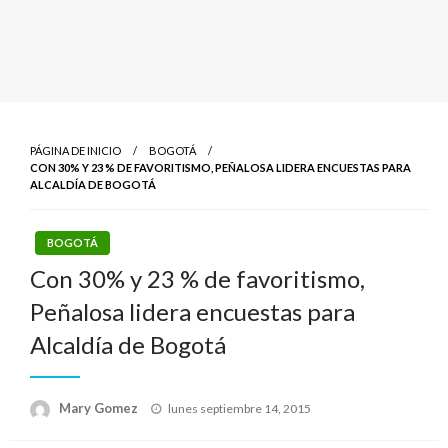
PÁGINA DE INICIO
BOGOTÁ
CON 30% Y 23 % DE FAVORITISMO, PEÑALOSA LIDERA ENCUESTAS PARA
ALCALDÍA DE BOGOTÁ
BOGOTÁ
Con 30% y 23 % de favoritismo,
Peñalosa lidera encuestas para
Alcaldía de Bogotá
Publicado
Mary Gomez
lunes septiembre 14, 2015
el