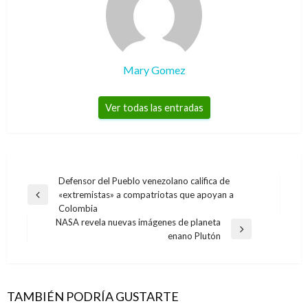
Mary Gomez
Ver todas las entradas
Navegación
Defensor del Pueblo venezolano califica de
«extremistas» a compatriotas que apoyan a
de
Entrada
Colombia
anterior
entradas
NASA revela nuevas imágenes de planeta
Entrada
enano Plutón
siguiente
TAMBIÉN PODRÍA GUSTARTE