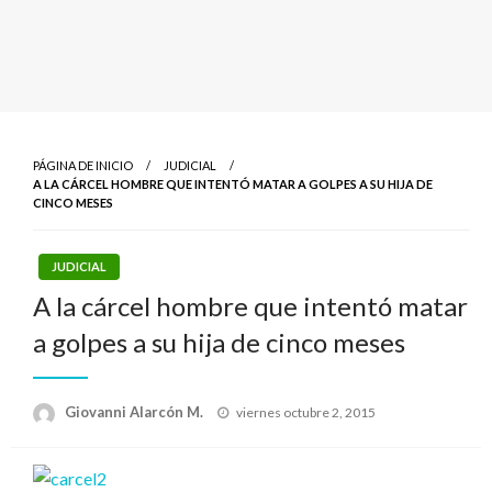
PÁGINA DE INICIO
JUDICIAL
A LA CÁRCEL HOMBRE QUE INTENTÓ MATAR A GOLPES A SU HIJA DE
CINCO MESES
JUDICIAL
A la cárcel hombre que intentó matar
a golpes a su hija de cinco meses
Publicado
Giovanni Alarcón M.
viernes octubre 2, 2015
el