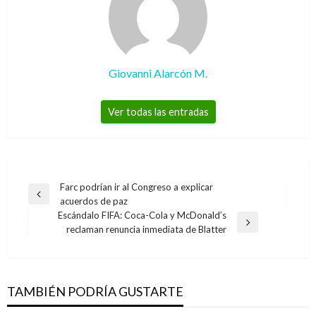
Giovanni Alarcón M.
Ver todas las entradas
Navegación
Farc podrían ir al Congreso a explicar
Entrada
acuerdos de paz
de
anterior
Escándalo FIFA: Coca-Cola y McDonald’s
entradas
Entrada
reclaman renuncia inmediata de Blatter
siguiente
TAMBIÉN PODRÍA GUSTARTE