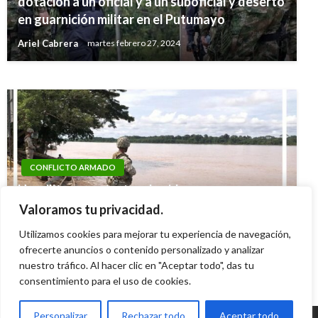
dotación a un oficial y a un suboficial y desertó
marihuana que iba oculto en embarcación
en guarnición militar en el Putumayo
taiwanesa
Ariel Cabrera
martes febrero 27, 2024
Iván Briceño
jueves enero 2, 2020
CONFLICTO ARMADO
Un militar muerto, tres heridos y un
desaparecido dejó ataque a patrulla de la
Valoramos tu privacidad.
Armada en Vichada
Utilizamos cookies para mejorar tu experiencia de navegación,
Iván Briceño
ofrecerte anuncios o contenido personalizado y analizar
lunes junio 29, 2020
nuestro tráfico. Al hacer clic en "Aceptar todo", das tu
consentimiento para el uso de cookies.
Personalizar
Rechazar todo
Aceptar todo