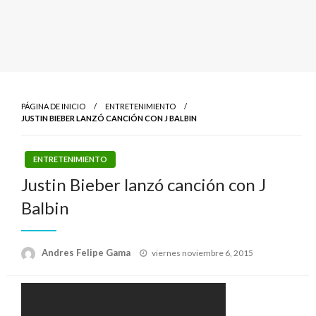
PÁGINA DE INICIO
ENTRETENIMIENTO
JUSTIN BIEBER LANZÓ CANCIÓN CON J BALBIN
ENTRETENIMIENTO
Justin Bieber lanzó canción con J
Balbin
Publicado
Andres Felipe Gama
viernes noviembre 6, 2015
el