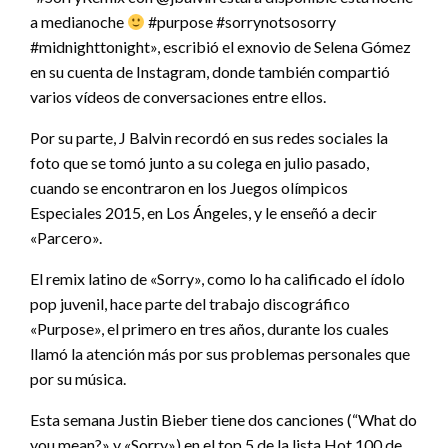
a medianoche
#purpose #sorrynotsosorry
#midnighttonight», escribió el exnovio de Selena Gómez
en su cuenta de Instagram, donde también compartió
varios vídeos de conversaciones entre ellos.
Por su parte, J Balvin recordó en sus redes sociales la
foto que se tomó junto a su colega en julio pasado,
cuando se encontraron en los Juegos olímpicos
Especiales 2015, en Los Ángeles, y le enseñó a decir
«Parcero».
El remix latino de «Sorry», como lo ha calificado el ídolo
pop juvenil, hace parte del trabajo discográfico
«Purpose», el primero en tres años, durante los cuales
llamó la atención más por sus problemas personales que
por su música.
Esta semana Justin Bieber tiene dos canciones (“What do
you mean?» y «Sorry») en el top 5 de la lista Hot 100 de