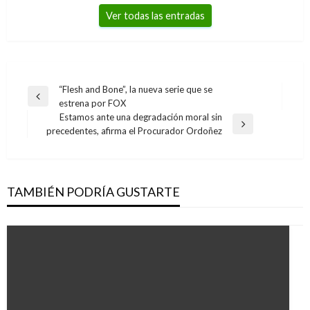
Ver todas las entradas
Navegación
“Flesh and Bone”, la nueva serie que se
Entrada
estrena por FOX
de
anterior
Estamos ante una degradación moral sin
entradas
Entrada
precedentes, afirma el Procurador Ordoñez
siguiente
TAMBIÉN PODRÍA GUSTARTE