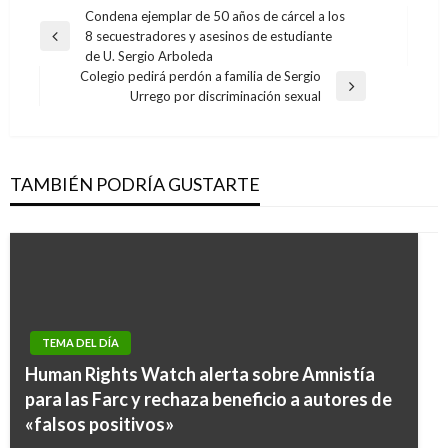
Navegación
Condena ejemplar de 50 años de cárcel a los
8 secuestradores y asesinos de estudiante
de
Entrada
de U. Sergio Arboleda
anterior
entradas
Colegio pedirá perdón a familia de Sergio
Entrada
Urrego por discriminación sexual
siguiente
TAMBIÉN PODRÍA GUSTARTE
TEMA DEL DÍA
Human Rights Watch alerta sobre Amnistía
para las Farc y rechaza beneficio a autores de
«falsos positivos»