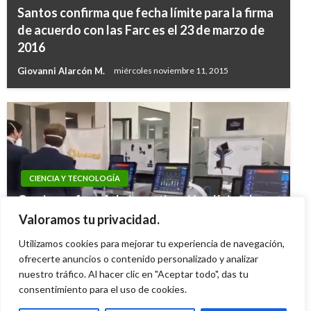
Santos confirma que fecha límite para la firma
de acuerdo con las Farc es el 23 de marzo de
2016
Giovanni Alarcón M.
miércoles noviembre 11, 2015
CIENCIA Y TECNOLOGÍA
Comienza fase 1 de investigación clínica de
ventiladores para Covid-19 de Unisabana e
Valoramos tu privacidad.
Indumil
Utilizamos cookies para mejorar tu experiencia de navegación,
Ariel Cabrera
ofrecerte anuncios o contenido personalizado y analizar
sábado julio 4, 2020
nuestro tráfico. Al hacer clic en "Aceptar todo", das tu
consentimiento para el uso de cookies.