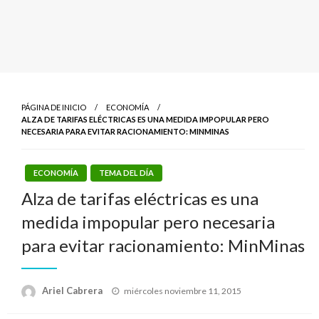
PÁGINA DE INICIO
ECONOMÍA
ALZA DE TARIFAS ELÉCTRICAS ES UNA MEDIDA IMPOPULAR PERO
NECESARIA PARA EVITAR RACIONAMIENTO: MINMINAS
ECONOMÍA
TEMA DEL DÍA
Alza de tarifas eléctricas es una
medida impopular pero necesaria
para evitar racionamiento: MinMinas
Publicado
Ariel Cabrera
miércoles noviembre 11, 2015
el