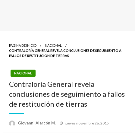
PÁGINA DE INICIO
NACIONAL
CONTRALORÍA GENERAL REVELA CONCLUSIONES DE SEGUIMIENTO A
FALLOS DE RESTITUCIÓN DE TIERRAS
NACIONAL
Contraloría General revela
conclusiones de seguimiento a fallos
de restitución de tierras
Publicado
Giovanni Alarcón M.
jueves noviembre 26, 2015
el