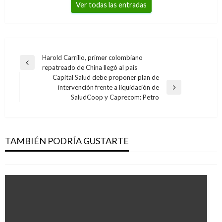
Ver todas las entradas
Navegación
Harold Carrillo, primer colombiano
Entrada
repatreado de China llegó al país
de
anterior
Capital Salud debe proponer plan de
entradas
intervención frente a liquidación de
Entrada
SaludCoop y Caprecom: Petro
siguiente
NACIONAL
Comienza nombramiento de más de 700
etnoeducadores en La Guajira
TAMBIÉN PODRÍA GUSTARTE
Giovanni Alarcón M.
jueves marzo 16, 2017